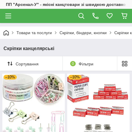
ПП "Арсенал-У" - якісні канцтовари зі швидкою доставкою
Товари та послуги
Скріпки, біндери, кнопки
Скріпки 
Скріпки канцелярські
Сортування
0
Фільтри
–10%
–10%