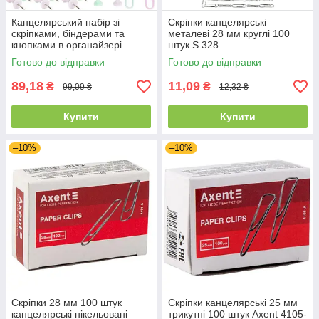
Канцелярський набір зі
Скріпки канцелярські
скріпками, біндерами та
металеві 28 мм круглі 100
кнопками в органайзері
штук S 328
DL2284
Готово до відправки
Готово до відправки
89,18
11,09
₴
₴
99,09 ₴
12,32 ₴
Купити
Купити
–10%
–10%
Скріпки 28 мм 100 штук
Скріпки канцелярські 25 мм
канцелярські нікельовані
трикутні 100 штук Axent 4105-