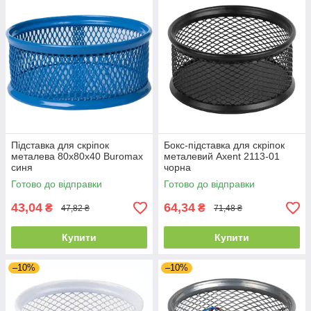
Підставка для скріпок
Бокс-підставка для скріпок
металева 80х80х40 Buromax
металевий Axent 2113-01
синя
чорна
Готово до відправки
Готово до відправки
43,04
64,34
₴
₴
47,82 ₴
71,48 ₴
Купити
Купити
–10%
–10%