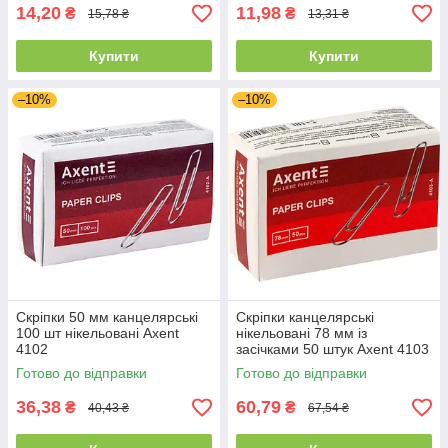
14,20
11,98
₴
₴
15,78 ₴
13,31 ₴
Купити
Купити
–10%
–10%
Скріпки 50 мм канцелярські
Скріпки канцелярські
100 шт нікельовані Axent
нікельовані 78 мм із
4102
засічками 50 штук Аxent 4103
Готово до відправки
Готово до відправки
36,38
60,79
₴
₴
40,43 ₴
67,54 ₴