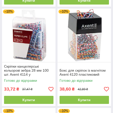
Купити
Купити
–10%
–10%
Скріпки канцелярські
кольорові зебра 28 мм 100
Бокс для скріпок із магнітом
шт. Axent 4114 у
Axent 4120 пластиковий
пластиковому контейнері
Готово до відправки
Готово до відправки
33,72
38,60
₴
₴
37,47 ₴
42,89 ₴
Купити
Купити
–10%
–10%