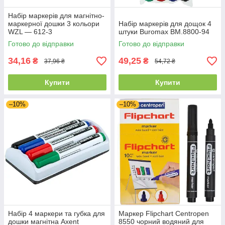
Набір маркерів для магнітно-
маркерної дошки 3 кольори
Набір маркерів для дощок 4
WZL — 612-3
штуки Buromax BM.8800-94
Готово до відправки
Готово до відправки
34,16
49,25
₴
₴
37,96 ₴
54,72 ₴
Купити
Купити
–10%
–10%
Набір 4 маркери та губка для
Маркер Flipchart Centropen
дошки магнітна Axent
8550 чорний водяний для