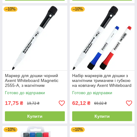
–10%
–10%
Маркер для дошки чорний
Набір маркерів для дошки з
Axent Whiteboard Magnetic
магнітним тримачем і губкою
2555-A, з магнітним
на ковпачку Axent Whiteboard
тримачем
Magnetic 2555-A
Готово до відправки
Готово до відправки
17,75
62,12
₴
₴
19,72 ₴
69,02 ₴
Купити
Купити
–10%
–10%