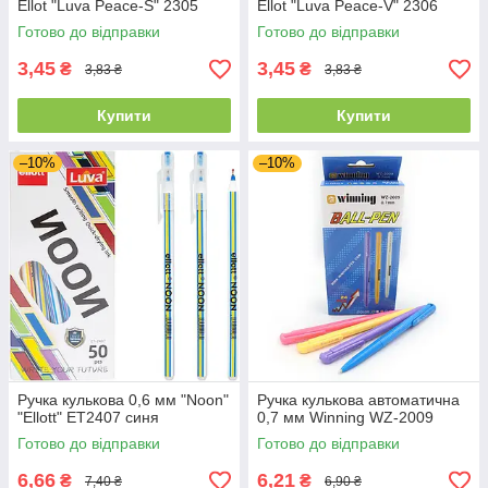
Ellot "Luva Peace-S" 2305
Ellot "Luva Peace-V" 2306
Готово до відправки
Готово до відправки
3,45
3,45
₴
₴
3,83 ₴
3,83 ₴
Купити
Купити
–10%
–10%
Ручка кулькова 0,6 мм "Noon"
Ручка кулькова автоматична
"Ellott" ET2407 синя
0,7 мм Winning WZ-2009
Готово до відправки
Готово до відправки
6,66
6,21
₴
₴
7,40 ₴
6,90 ₴