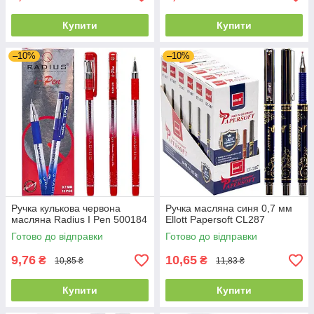
Купити
Купити
–10%
–10%
Ручка кулькова червона
Ручка масляна синя 0,7 мм
масляна Radius I Pen 500184
Ellott Papersoft CL287
Готово до відправки
Готово до відправки
9,76
10,65
₴
₴
10,85 ₴
11,83 ₴
Купити
Купити