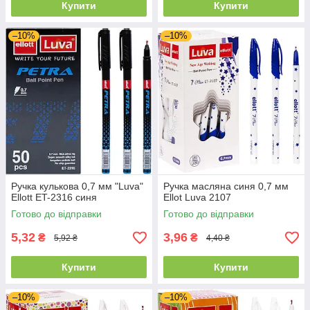
Купити
Купити
–10%
–10%
Ручка кулькова 0,7 мм "Luva"
Ручка масляна синя 0,7 мм
Ellott ET-2316 синя
Ellot Luva 2107
Готово до відправки
Готово до відправки
5,32
3,96
₴
₴
5,92 ₴
4,40 ₴
Купити
Купити
–10%
–10%