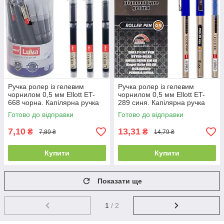
Ручка ролер із гелевим
Ручка ролер із гелевим
чорнилом 0,5 мм Ellott ET-
чорнилом 0,5 мм Ellott ET-
668 чорна. Капілярна ручка
289 синя. Капілярна ручка
Готово до відправки
Готово до відправки
7,10
13,31
₴
₴
7,89 ₴
14,79 ₴
Купити
Купити
Показати ще
1
/ 2