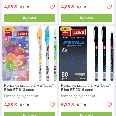
4,88
4,88
₴
₴
5,42 ₴
5,42 ₴
Купити
Купити
–10%
–10%
Ручка кулькова 0,7 мм "Luva"
Ручка кулькова 0,7 мм "Luva"
Ellott ET-813 синя
Ellott ET-2316 синя
Готово до відправки
Готово до відправки
4,88
5,32
₴
₴
5,42 ₴
5,92 ₴
Купити
Купити