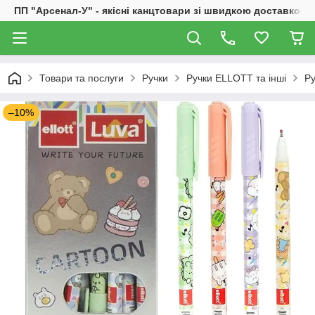
ПП "Арсенал-У" - якісні канцтовари зі швидкою доставкою
Товари та послуги
Ручки
Ручки ELLOTT та інші
Ру
–10%