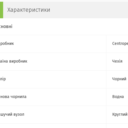
Характеристики
сновні
робник
Centrop
аїна виробник
Чехія
лір
Чорний
нова чорнила
Водна
шучий вузол
Круглий