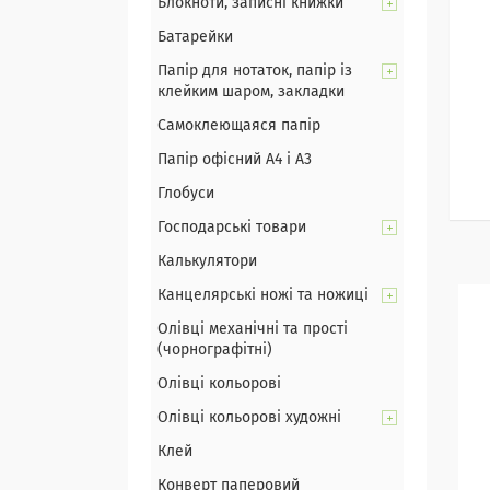
Блокноти, записні книжки
Батарейки
Папір для нотаток, папір із
клейким шаром, закладки
Самоклеющаяся папір
Папір офісний А4 і А3
Глобуси
Господарські товари
Калькулятори
Канцелярські ножі та ножиці
Олівці механічні та прості
(чорнографітні)
Олівці кольорові
Олівці кольорові художні
Клей
Конверт паперовий