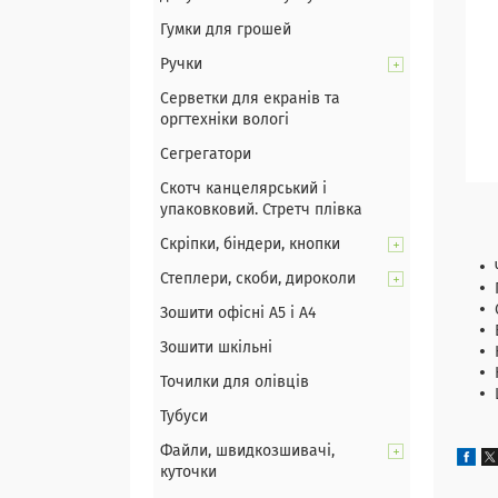
Гумки для грошей
Ручки
Серветки для екранів та
оргтехніки вологі
Сегрегатори
Скотч канцелярський і
упаковковий. Стретч плівка
Марк
Скріпки, біндери, кнопки
Степлери, скоби, дироколи
Зошити офісні А5 і А4
Зошити шкільні
Точилки для олівців
Тубуси
Файли, швидкозшивачі,
куточки