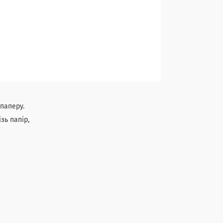
паперу.
зь папір,