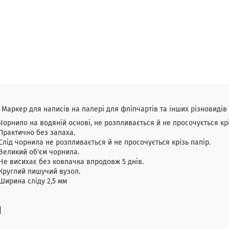
ер для написів на папері для фліпчартів та інших різновидів 
Чорнило на водяній основі, не розпливається й не просочується крі
Практично без запаха.
Слід чорнила не розпливається й не просочується крізь папір.
Великий об'єм чорнила.
Не висихає без ковпачка впродовж 5 днів.
Круглий пишучий вузол.
Ширина сліду 2,5 мм