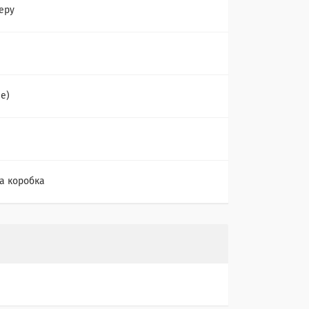
еру
ne)
а коробка