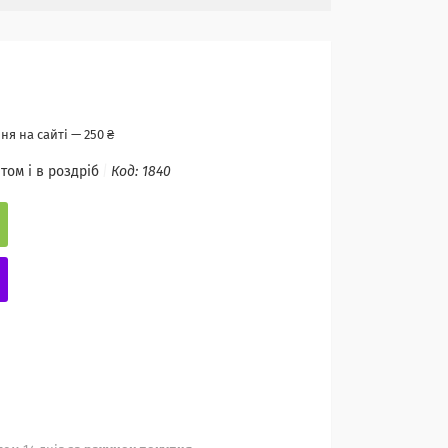
я на сайті — 250 ₴
том і в роздріб
Код:
1840