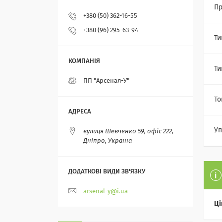
Пр
+380 (50) 362-16-55
+380 (96) 295-63-94
Ти
Ти
ПП "Арсенал-У"
То
Уп
вулиця Шевченко 59, офіс 222,
Дніпро, Україна
arsenal-y@i.ua
Ці