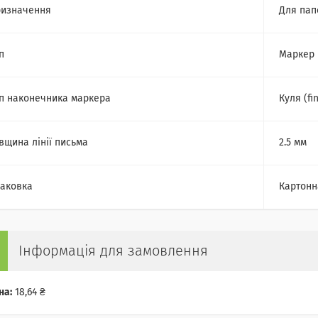
изначення
Для пап
п
Маркер
п наконечника маркера
Куля (fi
вщина лінії письма
2.5 мм
аковка
Картонн
Інформація для замовлення
на:
18,64 ₴