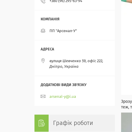
+380 (96) 295-63-94
ПП "Арсенал-У"
вулиця Шевченко 59, офіс 222,
Дніпро, Україна
arsenal-y@i.ua
Зрозу
теж, 
Графік роботи