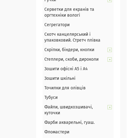
Ручки
Серветки для екранів та
оргтехніки вологі
Сегрегатори
Скотч канцелярський і
упаковковий. Стретч плівка
Скріпки, біндери, кнопки
Степлери, скоби, дироколи
Зошити офісні А5 і А4
Зошити шкільні
Точилки для олівців
Тубуси
Файли, швидкозшивачі,
куточки
Фарби акварельні, гуаш.
Фломастери