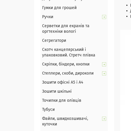
Гумки для грошей
Ручки
Серветки для екранів та
оргтехніки вологі
Сегрегатори
Скотч канцелярський і
упаковковий. Стретч плівка
Скріпки, біндери, кнопки
Степлери, скоби, дироколи
Зошити офісні А5 і А4
Зошити шкільні
Точилки для олівців
Тубуси
Файли, швидкозшивачі,
куточки