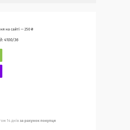
я на сайті — 250 ₴
д:
4100/36
ом 14 днів
за рахунок покупця