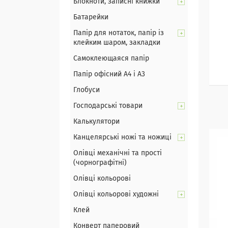
Блокноти, записні книжки
Батарейки
Папір для нотаток, папір із
клейким шаром, закладки
Самоклеющаяся папір
Папір офісний А4 і А3
Глобуси
Господарські товари
Калькулятори
Канцелярські ножі та ножиці
Олівці механічні та прості
(чорнографітні)
Олівці кольорові
Олівці кольорові художні
Клей
Конверт паперовий