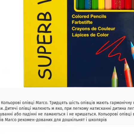
рові олівці Marco. Тридцять шість олівців мають гармонічну пал
и. Дитячі олівці малюють м яко, при легкому натисканні дитина лег
уванні або падінні не ламаються і не кришаться. Кольорові олівці 
ів Marco рекомен-дованих для дошкільнят і школярів