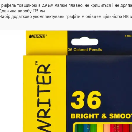
Грифель товщиною в 2.9 мм малює плавно, не кришиться і не дряпа
Довжина виробу 175 мм
Набір додатково укомплектувань графітнім олівцем щільністю HB з 