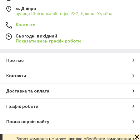
м. Дніпро
вулиця Шевченко 59, офіс 222, Дніпро, Україна
Контакти
Сьогодні вихідний
Показати весь графік роботи
Про нас
Контакти
Доставка та оплата
Графік роботи
Повна версія сайту
Сайт створено на маркетплейсі
Prom.ua
Зараз компанія не може швидко обробляти замовлення та