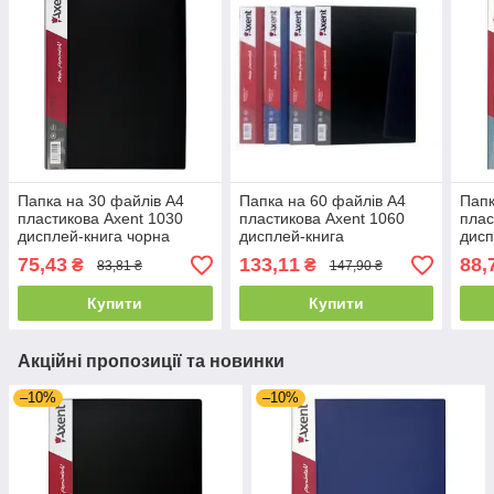
Папка на 30 файлів А4
Папка на 60 файлів А4
Папк
пластикова Axent 1030
пластикова Axent 1060
плас
дисплей-книга чорна
дисплей-книга
дисп
75,43
133,11
88,
₴
₴
83,81 ₴
147,90 ₴
Купити
Купити
Акційні пропозиції та новинки
–10%
–10%