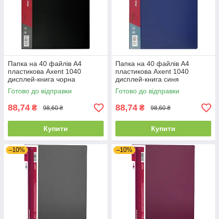
Папка на 40 файлів А4
Папка на 40 файлів А4
пластикова Axent 1040
пластикова Axent 1040
дисплей-книга чорна
дисплей-книга синя
Готово до відправки
Готово до відправки
88,74
88,74
₴
₴
98,60 ₴
98,60 ₴
Купити
Купити
–10%
–10%