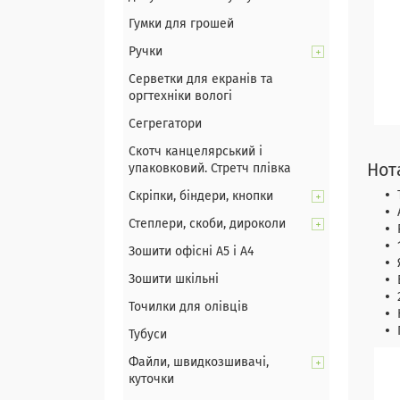
Гумки для грошей
Ручки
Серветки для екранів та
оргтехніки вологі
Сегрегатори
Скотч канцелярський і
упаковковий. Стретч плівка
Нот
Скріпки, біндери, кнопки
Степлери, скоби, дироколи
Зошити офісні А5 і А4
Зошити шкільні
Точилки для олівців
Тубуси
Файли, швидкозшивачі,
куточки