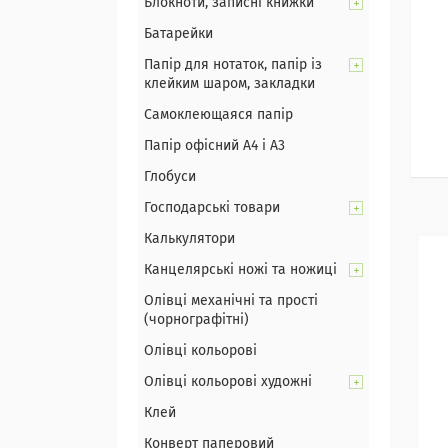
Блокноти, записні книжки
Батарейки
Папір для нотаток, папір із
клейким шаром, закладки
Самоклеющаяся папір
Папір офісний А4 і А3
Глобуси
Господарські товари
Калькулятори
Канцелярські ножі та ножиці
Олівці механічні та прості
(чорнографітні)
Олівці кольорові
Олівці кольорові художні
Клей
Конверт паперовий