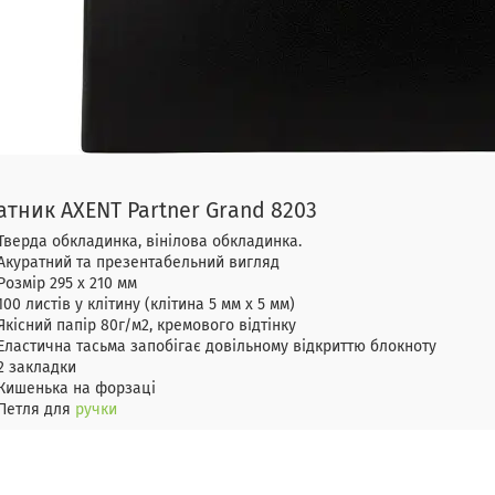
атник AXENT Partner Grand 8203
Тверда обкладинка, вінілова обкладинка.
Акуратний та презентабельний вигляд
Розмір 295 х 210 мм
100 листів у клітину (клітина 5 мм х 5 мм)
Якісний папір 80г/м2, кремового відтінку
Еластична тасьма запобігає довільному відкриттю блокноту
2 закладки
Кишенька на форзаці
Петля для
ручки