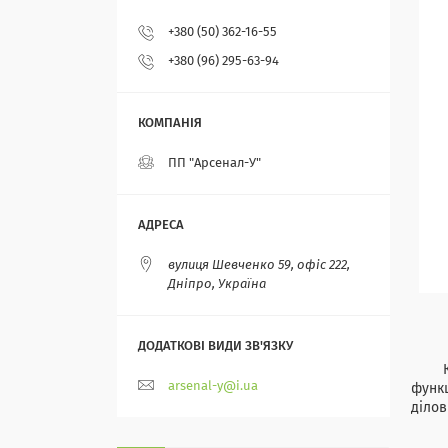
+380 (50) 362-16-55
+380 (96) 295-63-94
ПП "Арсенал-У"
вулиця Шевченко 59, офіс 222,
Дніпро, Україна
Книга
arsenal-y@i.ua
функц
ділов