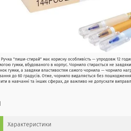
а "пиши-стирай" має корисну особливість — упродовж 12 годин 
огою гумки, вбудованого в корпус. Чорнило стирається не завдя
нок гумки, а завдяки властивостям самого чорнила — чорнило нагрі
вання до 60 градусів. Отже, чорнило видаляється без пошкодженн
ити в навчанні та інших сферах, де важливо не допускати виправл
Характеристики