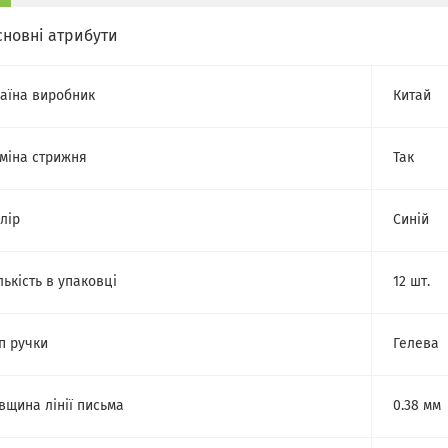
сновні атрибути
аїна виробник
Китай
міна стрижня
Так
лір
Синій
лькість в упаковці
12 шт.
п ручки
Гелева
вщина лінії письма
0.38 мм