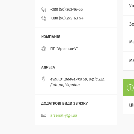
Уп
+380 (50) 362-16-55
+380 (96) 295-63-94
З
Ма
ПП "Арсенал-У"
Ма
вулиця Шевченко 59, офіс 222,
Дніпро, Україна
Ці
arsenal-y@i.ua