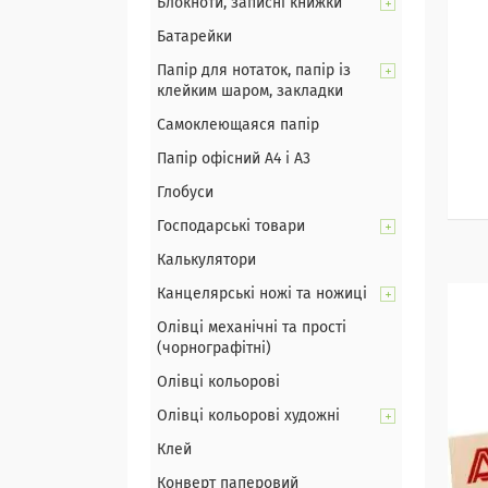
Блокноти, записні книжки
Батарейки
Папір для нотаток, папір із
клейким шаром, закладки
Самоклеющаяся папір
Папір офісний А4 і А3
Глобуси
Господарські товари
Калькулятори
Канцелярські ножі та ножиці
Олівці механічні та прості
(чорнографітні)
Олівці кольорові
Олівці кольорові художні
Клей
Конверт паперовий