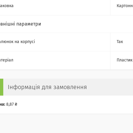
аковка
Картонн
овнішні параметри
люнок на корпусі
Так
теріал
Пластик
Інформація для замовлення
на:
8,87 ₴