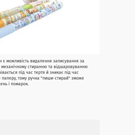
є можливість видалення записування за
ки механічному стиранню та відшаровуванню
вається під час тертя й зникає під час
я паперу, тому ручка "пиши-стирай" зможе
ень і помарок.