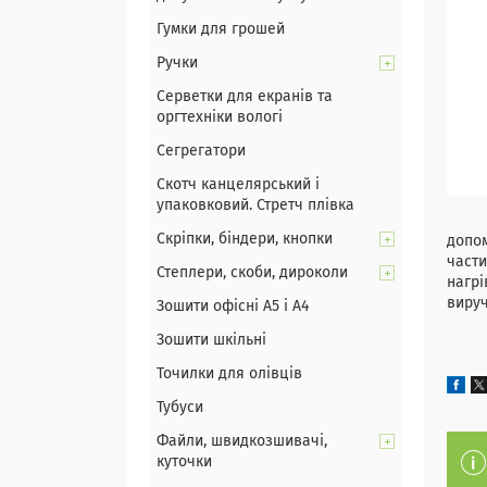
Гумки для грошей
Ручки
Серветки для екранів та
оргтехніки вологі
Сегрегатори
Скотч канцелярський і
упаковковий. Стретч плівка
Ручк
Скріпки, біндери, кнопки
допом
части
Степлери, скоби, дироколи
нагрі
вируч
Зошити офісні А5 і А4
Зошити шкільні
Точилки для олівців
Тубуси
Файли, швидкозшивачі,
куточки