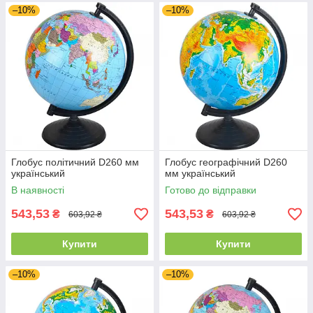
–10%
–10%
Глобус політичний D260 мм
Глобус географічний D260
український
мм український
В наявності
Готово до відправки
543,53
543,53
₴
₴
603,92 ₴
603,92 ₴
Купити
Купити
–10%
–10%