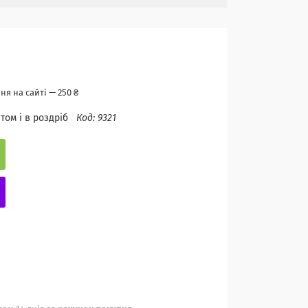
я на сайті — 250 ₴
том і в роздріб
Код:
9321