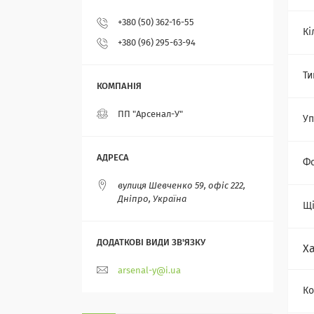
+380 (50) 362-16-55
Кі
+380 (96) 295-63-94
Ти
ПП "Арсенал-У"
Уп
Ф
вулиця Шевченко 59, офіс 222,
Дніпро, Україна
Щі
Х
arsenal-y@i.ua
Ко