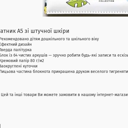
атник А5 зі штучної шкіри
Рекомендовано дітям дошкільного та шкільного віку
Ефектний дизайн
Тверда палітурка
Блок із 64 чистих аркушів — зручно робити будь-які записи та ескі
Кремовий папір 80 г/м2
Заокруглені куточки
Лицьова частина блокнота прикрашена друком веселого тигреняти
та інші товари Ви можете замовити в нашому інтернет-магази