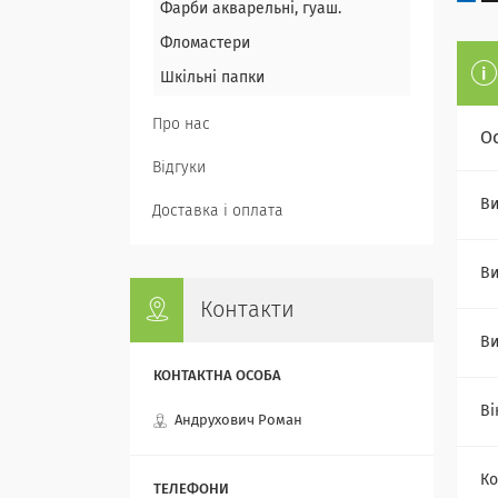
Фарби акварельні, гуаш.
Фломастери
Шкільні папки
Про нас
О
Відгуки
Ви
Доставка і оплата
В
Контакти
Ви
Ві
Андрухович Роман
Ко