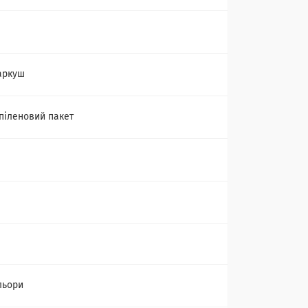
аркуш
піленовий пакет
льори