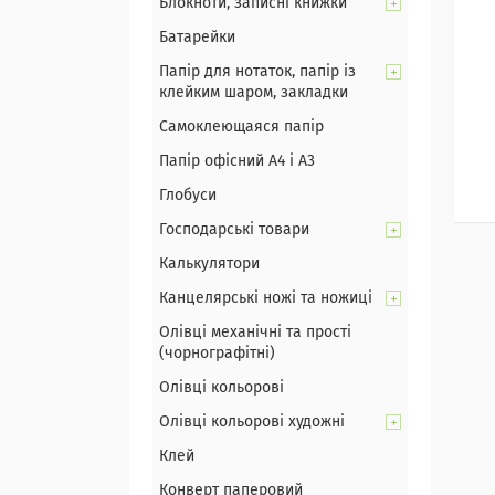
Блокноти, записні книжки
Батарейки
Папір для нотаток, папір із
клейким шаром, закладки
Самоклеющаяся папір
Папір офісний А4 і А3
Глобуси
Господарські товари
Калькулятори
Канцелярські ножі та ножиці
Олівці механічні та прості
(чорнографітні)
Олівці кольорові
Олівці кольорові художні
Клей
Конверт паперовий