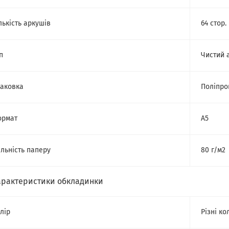
лькість аркушів
64 стор.
п
Чистий 
аковка
Поліпро
ормат
A5
льність паперу
80 г/м2
арактеристики обкладинки
лір
Різні ко