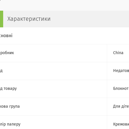
Характеристики
сновні
робник
China
ид
Недато
д товару
Блокнот
кова група
Для діт
лір паперу
Кремов