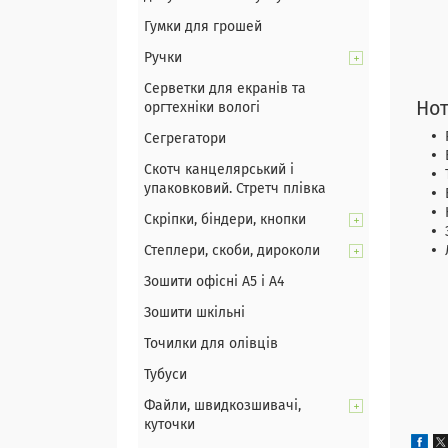
Гумки для грошей
Ручки
Серветки для екранів та
Нот
оргтехніки вологі
Сегрегатори
Скотч канцелярський і
упаковковий. Стретч плівка
Скріпки, біндери, кнопки
Степлери, скоби, дироколи
Зошити офісні А5 і А4
Зошити шкільні
Цей 
Точилки для олівців
Тубуси
Файли, швидкозшивачі,
куточки