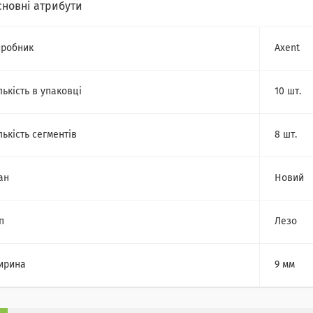
сновні атрибути
робник
Axent
лькість в упаковці
10 шт.
лькість сегментів
8 шт.
ан
Новий
п
Лезо
ирина
9 мм