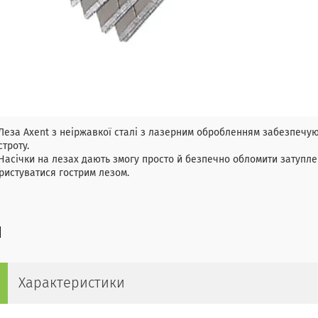
Леза Axent з неіржавкої сталі з лазерним обробленням забезпечуют
строту.
Насічки на лезах дають змогу просто й безпечно обломити затуплен
ристуватися гострим лезом.
Характеристики