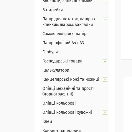
Блокноти, записні книжки
Батарейки
Папір для нотаток, папір із
клейким шаром, закладки
Самоклеющаяся папір
Папір офісний А4 і А3
Глобуси
Господарські товари
Калькулятори
Канцелярські ножі та ножиці
Олівці механічні та прості
(чорнографітні)
Олівці кольорові
Олівці кольорові художні
Клей
Конверт паперовий