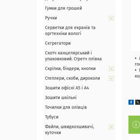
Гумки для грошей
Ручки
Серветки для екранів та
оргтехніки вологі
Сегрегатори
Скотч канцелярський і
упаковковий. Стретч плівка
го
Скріпки, біндери, кнопки
ко
Степлери, скоби, дироколи
Зошити офісні А5 і А4
Зошити шкільні
Точилки для олівців
Тубуси
Файли, швидкозшивачі,
куточки