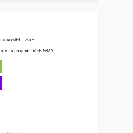
я на сайті — 250 ₴
том і в роздріб
Код:
14980