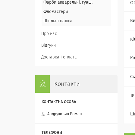
Фарби акварельні, гуаш.
О
Фломастери
Ви
Шкільні папки
Про нас
Кі
Відгуки
Доставка і оплата
Кі
Ст
Контакти
Ти
Андрухович Роман
Ш