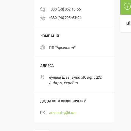
+380 (50) 362-16-55
+380 (96) 295-63-94
Ці
ПП "Арсенал-У"
вулиця Шевченко 59, офіс 222,
Дніпро, Україна
arsenal-y@i.ua