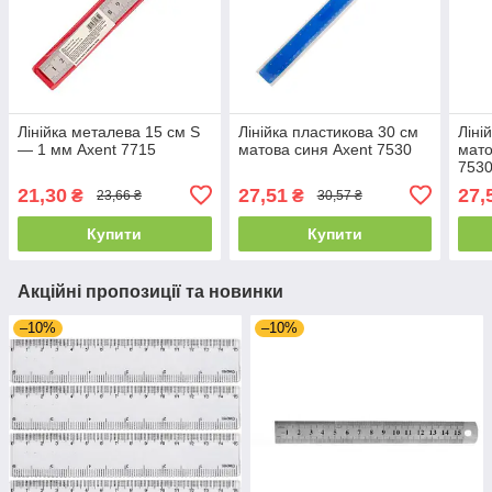
Лінійка металева 15 см S
Лінійка пластикова 30 см
Ліні
— 1 мм Axent 7715
матова синя Axent 7530
мато
753
21,30
27,51
27,
₴
₴
23,66 ₴
30,57 ₴
Купити
Купити
Акційні пропозиції та новинки
–10%
–10%