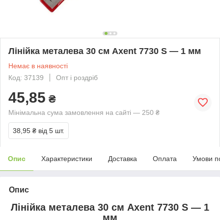
Лінійка металева 30 см Axent 7730 S — 1 мм
Немає в наявності
Код: 37139
Опт і роздріб
45,85
₴
Мінімальна сума замовлення на сайті — 250 ₴
38,95 ₴
від 5 шт.
Опис
Характеристики
Доставка
Оплата
Умови п
Опис
Лінійка металева 30 см Axent 7730 S — 1
мм