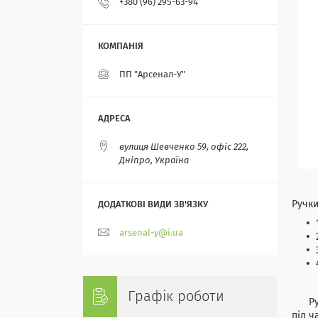
+380 (96) 295-63-94
ПП "Арсенал-У"
вулиця Шевченко 59, офіс 222,
Дніпро, Україна
Ручки
arsenal-y@i.ua
Графік роботи
Ручка
під ч