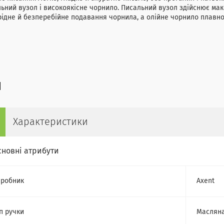
ьний вузол і високоякісне чорнило. Писальний вузол здійснює ма
ідне й безперебійне подавання чорнила, а олійне чорнило плавно 
Характеристики
сновні атрибути
робник
Axent
п ручки
Маслян