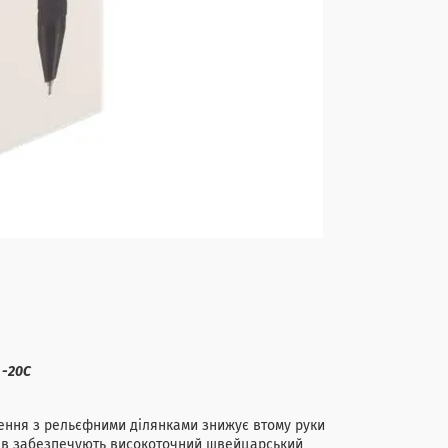
о
-20С
ення з рельєфними ділянками знижує втому руки
ьоків забезпечують високоточний швейцарський