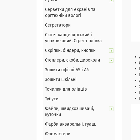
Ручки
Серветки для екранів та
оргтехніки вологі
Сегрегатори
Скотч канцелярський і
упаковковий. Стретч плівка
Скріпки, біндери, кнопки
Степлери, скоби, дироколи
Зошити офісні А5 і А4
Зошити шкільні
Точилки для олівців
Тубуси
Файли, швидкозшивачі,
куточки
Фарби акварельні, гуаш.
Фломастери