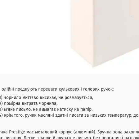
 олійні поєднують переваги кулькових і гелевих ручок:
1) чорнило миттєво висихає, не розмазується,
2) помірна витрата чорнила,
3) м'яке письмо, не вимагає натиску на папір.
4) крім того, ручки масляні здатні писати за низьких температур, д
 Prestige має металевий корпус (алюміній). Зручна зона захопл
ас писання. Легке, гладке й акуратне письмо, без прогалин і пат