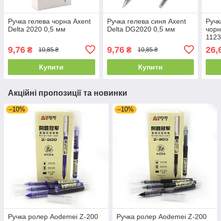
Ручка гелева чорна Axent
Ручка гелева синя Axent
Ручк
Delta 2020 0,5 мм
Delta DG2020 0,5 мм
чорн
112
9,76
9,76
26,
₴
₴
10,85 ₴
10,85 ₴
Купити
Купити
Акційні пропозиції та новинки
–10%
–10%
Ручка ролер Aodemei Z-200
Ручка ролер Aodemei Z-200