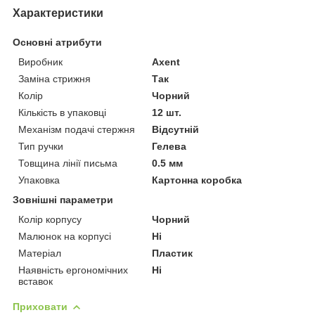
Характеристики
Основні атрибути
Виробник
Axent
Заміна стрижня
Так
Колір
Чорний
Кількість в упаковці
12 шт.
Механізм подачі стержня
Відсутній
Тип ручки
Гелева
Товщина лінії письма
0.5 мм
Упаковка
Картонна коробка
Зовнішні параметри
Колір корпусу
Чорний
Малюнок на корпусі
Ні
Матеріал
Пластик
Наявність ергономічних
Ні
вставок
Приховати