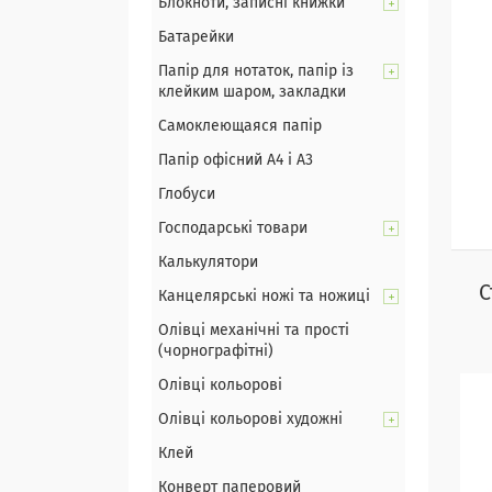
Блокноти, записні книжки
Батарейки
Папір для нотаток, папір із
клейким шаром, закладки
Самоклеющаяся папір
Папір офісний А4 і А3
Глобуси
Господарські товари
Калькулятори
С
Канцелярські ножі та ножиці
Олівці механічні та прості
(чорнографітні)
Олівці кольорові
Олівці кольорові художні
Клей
Конверт паперовий