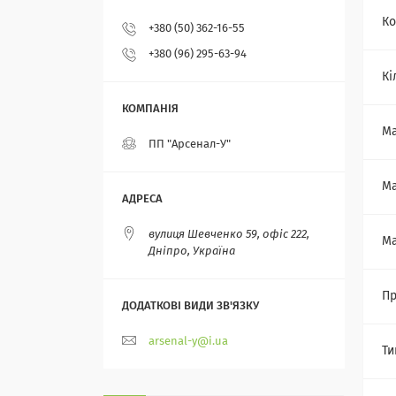
Ко
+380 (50) 362-16-55
+380 (96) 295-63-94
Кі
Ма
ПП "Арсенал-У"
Ма
вулиця Шевченко 59, офіс 222,
Ма
Дніпро, Україна
Пр
arsenal-y@i.ua
Ти