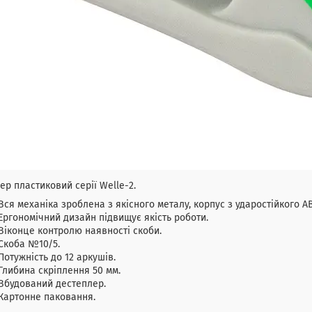
ер пластиковий серії Welle-2.
Вся механіка зроблена з якісного металу, корпус з ударостійкого A
Ергономічний дизайн підвищує якість роботи.
Віконце контролю наявності скоби.
Скоба №10/5.
Потужність до 12 аркушів.
Глибина скріплення 50 мм.
Вбудований дестеплер.
Картонне паковання.