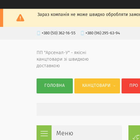
Зараз компанія не може швидко обробляти замов
+380 (50) 362-16-55
+380 (96) 295-63-94
ПП "Арсенал-У" - якісні
канцтовари зі швидкою
доставкою
ГОЛОВНА
КАНЦТОВАРИ
ПРО