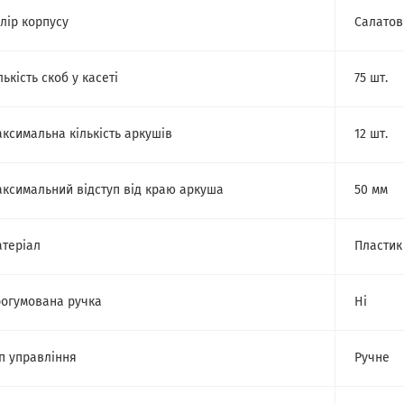
лір корпусу
Салатов
лькість скоб у касеті
75 шт.
ксимальна кількість аркушів
12 шт.
ксимальний відступ від краю аркуша
50 мм
теріал
Пластик
огумована ручка
Ні
п управління
Ручне