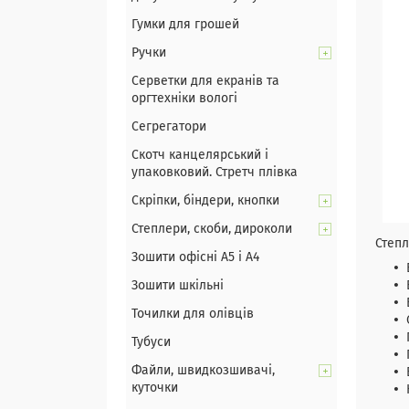
Гумки для грошей
Ручки
Серветки для екранів та
оргтехніки вологі
Сегрегатори
Скотч канцелярський і
упаковковий. Стретч плівка
Скріпки, біндери, кнопки
Степлери, скоби, дироколи
Степл
Зошити офісні А5 і А4
Зошити шкільні
Точилки для олівців
Тубуси
Файли, швидкозшивачі,
куточки