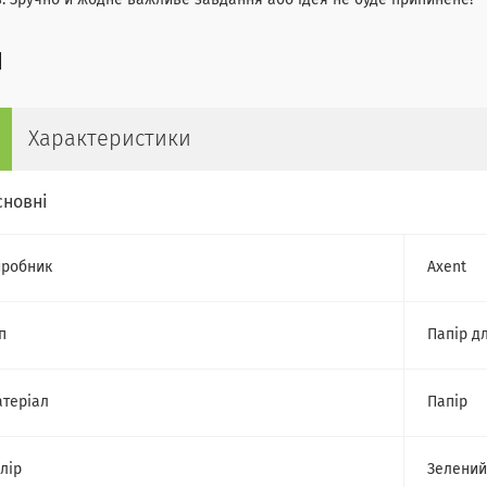
в. Зручно й жодне важливе завдання або ідея не буде припинене!
Характеристики
сновні
робник
Axent
п
Папір д
теріал
Папір
лір
Зелений