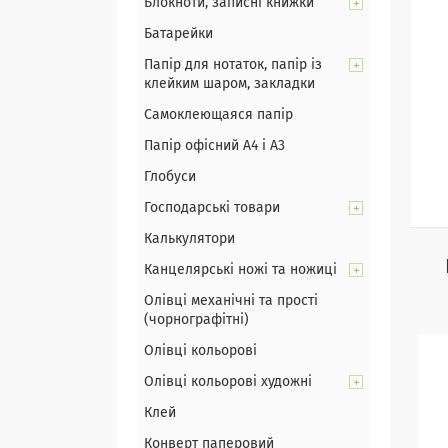
Блокноти, записні книжки
Батарейки
Папір для нотаток, папір із
клейким шаром, закладки
Самоклеющаяся папір
Папір офісний А4 і А3
Глобуси
Господарські товари
Калькулятори
Канцелярські ножі та ножиці
Олівці механічні та прості
(чорнографітні)
Олівці кольорові
Олівці кольорові художні
Клей
Конверт паперовий