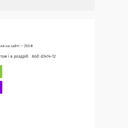
я на сайті — 250 ₴
том і в роздріб
Код:
d3414-12