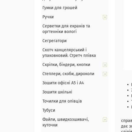
Гумки для грошей
Ручки
Серветки для екранів та
оргтехніки вологі
Сегрегатори
Скотч канцелярський і
упаковковий. Стретч плівка
Скріпки, біндери, кнопки
Степлери, скоби, дироколи
Зошити офісні А5 і А4
Зошити шкільні
Точилки для олівців
Тубуси
Папір
Файли, швидкозшивачі,
справ
куточки
дає з