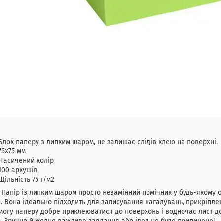
Блок паперу з липким шаром, не залишає слідів клею на поверхні.
75x75 мм
Насичений колір
100 аркушів
Щільність 75 г/м2
 із липким шаром просто незамінний помічник у будь-якому офіс
. Вона ідеально підходить для записування нагадувань, прикріпле
могу паперу добре приклеюватися до поверхонь і водночас лист 