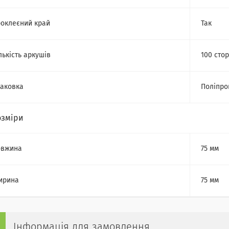
оклеєний край
Так
лькість аркушів
100 стор
аковка
Поліпро
озміри
овжина
75 мм
ирина
75 мм
Інформація для замовлення