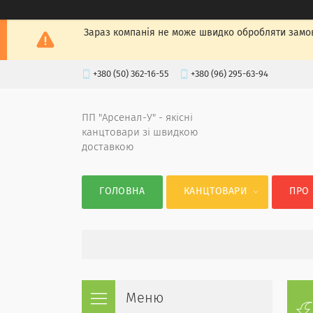
Зараз компанія не може швидко обробляти замов
+380 (50) 362-16-55
+380 (96) 295-63-94
ПП "Арсенал-У" - якісні
канцтовари зі швидкою
доставкою
ГОЛОВНА
КАНЦТОВАРИ
ПРО