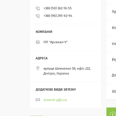
+380 (50) 362-16-55
Пр
+380 (96) 295-63-94
Кі
ПП "Арсенал-У"
Уп
Р
вулиця Шевченко 59, офіс 222,
Дніпро, Україна
Д
Ш
arsenal-y@i.ua