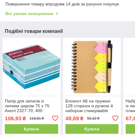
Повернення товару впродовж 14 днів за рахунок покупця
Всі умови повернення
Подібні товари компанії
Папір для записів із
Блокнот А6 на пружині
Набі
липким шаром 75 х 75
128 сторінок із ручкою й
із л
Axent 2327-70, 400
набором стикерівable
план
аркушів
JX409
Z21
106,93
49,69
67,
₴
₴
118,81 ₴
55,22 ₴
Купити
Купити