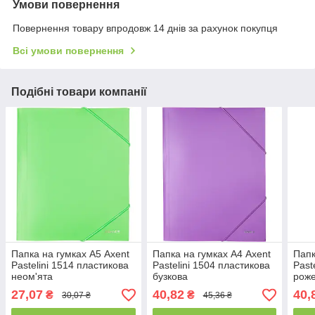
Умови повернення
Повернення товару впродовж 14 днів за рахунок покупця
Всі умови повернення
Подібні товари компанії
Папка на гумках А5 Axent
Папка на гумках А4 Axent
Папк
Pastelini 1514 пластикова
Pastelini 1504 пластикова
Past
неом'ята
бузкова
рож
27,07
40,82
40,
₴
₴
30,07 ₴
45,36 ₴