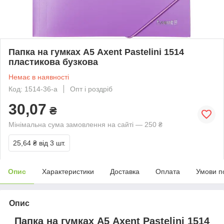
Папка на гумках А5 Axent Pastelini 1514
пластикова бузкова
Немає в наявності
Код: 1514-36-a
Опт і роздріб
30,07
₴
Мінімальна сума замовлення на сайті — 250 ₴
25,64 ₴
від 3 шт.
Опис
Характеристики
Доставка
Оплата
Умови п
Опис
Папка на гумках А5 Axent Pastelini 1514