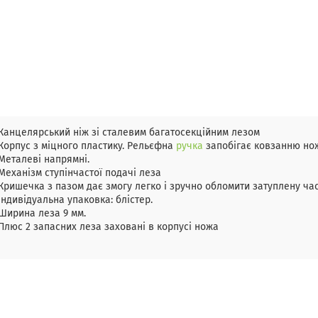
Канцелярський ніж зі сталевим багатосекційним лезом
Корпус з міцного пластику. Рельєфна
ручка
запобігає ковзанню нож
Металеві напрямні.
Механізм ступінчастої подачі леза
Кришечка з пазом дає змогу легко і зручно обломити затуплену час
Індивідуальна упаковка: блістер.
Ширина леза 9 мм.
Плюс 2 запасних леза заховані в корпусі ножа