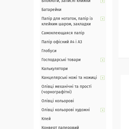
Блокноти, записні книжки
Батарейки
Папір для нотаток, папір із
клейким шаром, закладки
Самоклеющаяся папір
Папір офісний А4 і А3
Глобуси
Господарські товари
Калькулятори
Канцелярські ножі та ножиці
Олівці механічні та прості
(чорнографітні)
Олівці кольорові
Олівці кольорові художні
Клей
Конверт паперовий