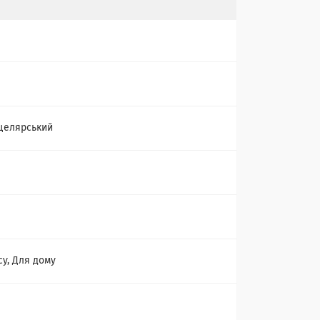
целярський
су, Для дому