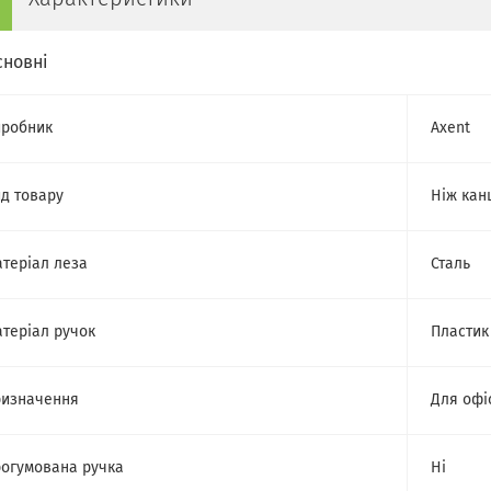
сновні
робник
Axent
д товару
Ніж кан
теріал леза
Сталь
теріал ручок
Пластик
изначення
Для офі
огумована ручка
Ні