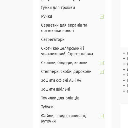
Гумки для грошей
Ручки
Серветки для екранів та
оргтехніки вологі
Сегрегатори
Скотч канцелярський і
упаковковий. Стретч плівка
Скріпки, біндери, кнопки
Степлери, скоби, дироколи
Зошити офісні А5 і А4
Зошити шкільні
Точилки для олівців
Тубуси
Файли, швидкозшивачі,
куточки