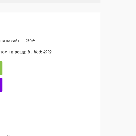
я на сайті — 250 ₴
том і в роздріб
Код:
4992