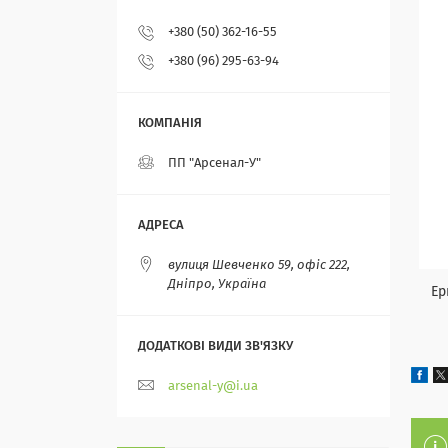
+380 (50) 362-16-55
+380 (96) 295-63-94
ПП "Арсенал-У"
вулиця Шевченко 59, офіс 222,
Дніпро, Україна
Ергон
arsenal-y@i.ua