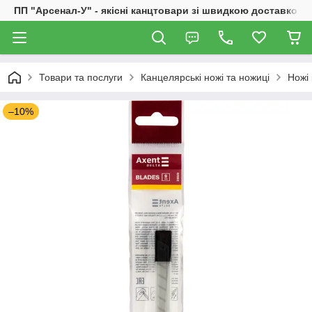
ПП "Арсенал-У" - якісні канцтовари зі швидкою доставкою
Товари та послуги
Канцелярські ножі та ножиці
Ножі 
–10%