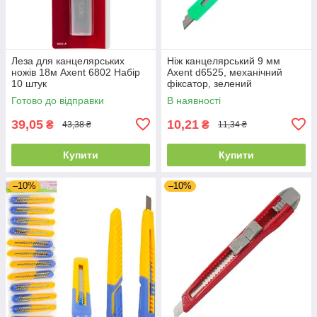
Леза для канцелярських
Ніж канцелярський 9 мм
ножів 18м Axent 6802 Набір
Axent d6525, механічний
10 штук
фіксатор, зелений
Готово до відправки
В наявності
39,05
10,21
₴
₴
43,38 ₴
11,34 ₴
Купити
Купити
–10%
–10%