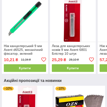
Ніж канцелярський 9 мм
Леза для канцелярських
Ніж 
Axent d6525, механічний
ножів 9 мм Axent 6801
Axen
фіксатор, зелений
Блістер 10 штук
леза
10,21
25,29
57,
₴
₴
11,34 ₴
28,10 ₴
Купити
Купити
Акційні пропозиції та новинки
–10%
–10%