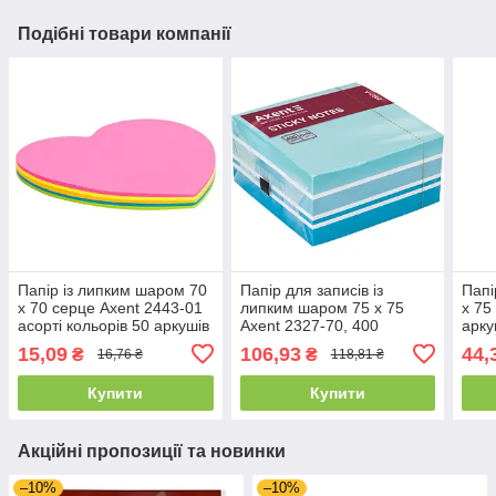
Подібні товари компанії
Папір із липким шаром 70
Папір для записів із
Папі
х 70 серце Axent 2443-01
липким шаром 75 х 75
х 75
асорті кольорів 50 аркушів
Axent 2327-70, 400
арку
аркушів
15,09
106,93
44,
₴
₴
16,76 ₴
118,81 ₴
Купити
Купити
Акційні пропозиції та новинки
–10%
–10%