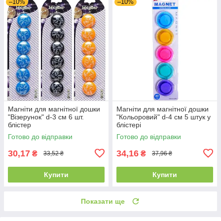
–10%
–10%
Магніти для магнітної дошки
Магніти для магнітної дошки
"Візерунок" d-3 см 6 шт.
"Кольоровий" d-4 см 5 штук у
блістер
блістері
Готово до відправки
Готово до відправки
30,17
34,16
₴
₴
33,52 ₴
37,96 ₴
Купити
Купити
Показати ще