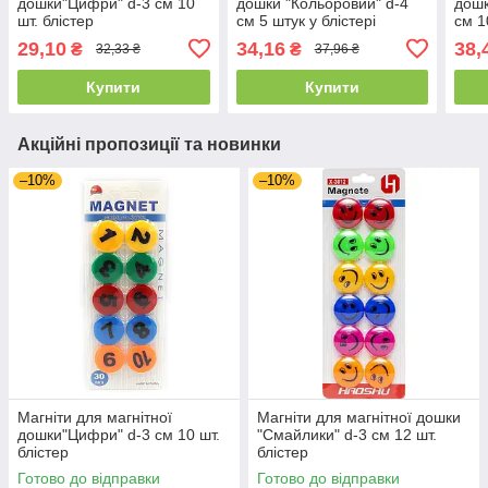
дошки"Цифри" d-3 см 10
дошки "Кольоровий" d-4
дошк
шт. блістер
см 5 штук у блістері
см 1
29,10
34,16
38,
₴
₴
32,33 ₴
37,96 ₴
Купити
Купити
Акційні пропозиції та новинки
–10%
–10%
Магніти для магнітної
Магніти для магнітної дошки
дошки"Цифри" d-3 см 10 шт.
"Смайлики" d-3 см 12 шт.
блістер
блістер
Готово до відправки
Готово до відправки