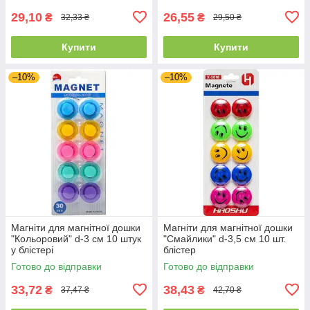
29,10
26,55
₴
₴
32,33 ₴
29,50 ₴
Купити
Купити
–10%
–10%
Магніти для магнітної дошки
Магніти для магнітної дошки
"Кольоровий" d-3 см 10 штук
"Смайлики" d-3,5 см 10 шт.
у блістері
блістер
Готово до відправки
Готово до відправки
33,72
38,43
₴
₴
37,47 ₴
42,70 ₴