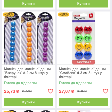
Купити
Купити
–10%
–10%
Магніти для магнітної дошки
Магніти для магнітної дошки
"Візерунок" d-2 см 8 штук у
"Смайлик" d-3 см 8 штук у
блістері
блістері
Готово до відправки
Готово до відправки
25,73
27,07
₴
₴
28,59 ₴
30,07 ₴
Купити
Купити