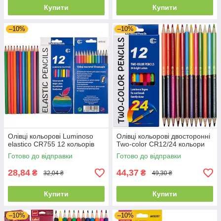
Купити
Купити
–10%
–10%
Олівці кольорові Luminoso
Олівці кольорові двосторонні
elastico CR755 12 кольорів
Two-color CR12/24 кольори
Готово до відправки
Готово до відправки
28,84
44,37
₴
₴
32,04 ₴
49,30 ₴
Купити
Купити
–10%
–10%