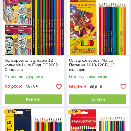
Кольорові олівці набір 12
Олівці кольорові Marco
кольорів Luva Ellott CQ2002
Пегашка 1010-12CB, 12
Хлопчики
кольорів
Готово до відправки
Готово до відправки
32,83
59,95
₴
₴
36,48 ₴
66,61 ₴
Купити
Купити
–10%
–10%