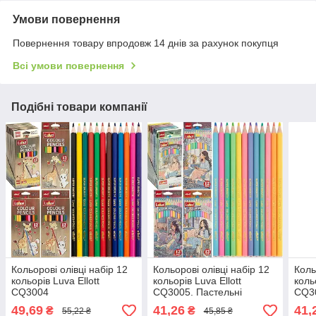
Умови повернення
Повернення товару впродовж 14 днів за рахунок покупця
Всі умови повернення
Подібні товари компанії
Кольорові олівці набір 12
Кольорові олівці набір 12
Коль
кольорів Luva Ellott
кольорів Luva Ellott
коль
CQ3004
CQ3005. Пастельні
CQ3
кольори
49,69
41,26
41,
₴
₴
55,22 ₴
45,85 ₴