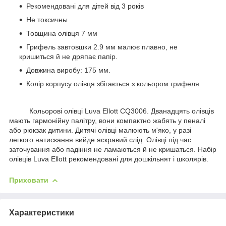
Рекомендовані для дітей від 3 років
Не токсичны
Товщина олівця 7 мм
Грифель завтовшки 2.9 мм малює плавно, не
кришиться й не дряпає папір.
Довжина виробу: 175 мм.
Колір корпусу олівця збігається з кольором грифеля
Кольорові олівці Luva Ellott CQ3006. Дванадцять олівців
мають гармонійну палітру, вони компактно жабять у пеналі
або рюкзак дитини. Дитячі олівці малюють м'яко, у разі
легкого натискання вийде яскравий слід. Олівці під час
заточування або падіння не ламаються й не кришаться. Набір
олівців Luva Ellott рекомендовані для дошкільнят і школярів.
Приховати
Характеристики