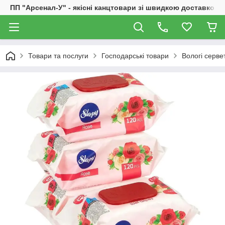
ПП "Арсенал-У" - якісні канцтовари зі швидкою доставкою
Товари та послуги
Господарські товари
Вологі серве