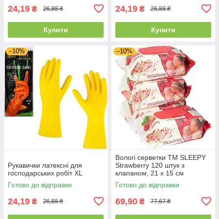
24,19
24,19
₴
₴
26,88 ₴
26,88 ₴
Купити
Купити
–10%
–10%
Вологі серветки ТМ SLEEPY
Рукавички латексні для
Strawberry 120 штук з
господарських робіт XL
клапаном, 21 х 15 см
Готово до відправки
Готово до відправки
24,19
69,90
₴
₴
26,88 ₴
77,67 ₴