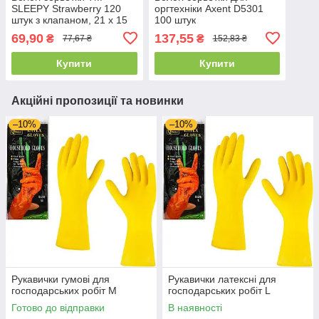
SLEEPY Strawberry 120
оргтехніки Axent D5301
штук з клапаном, 21 х 15
100 штук
см
69,90
137,55
₴
₴
77,67 ₴
152,83 ₴
Купити
Купити
Акційні пропозиції та новинки
–10%
–10%
Рукавички гумові для
Рукавички латексні для
господарських робіт М
господарських робіт L
Готово до відправки
В наявності