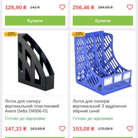
126,90
256,46
₴
₴
141 ₴
284,95 ₴
Купити
Купити
–10%
–10%
Лоток для паперу
Лоток для паперів
вертикальний пластиковий
вертикальний 3 відділення
Axent Delta D4006-01
збірний синій
"Бюджет"
Готово до відправки
Готово до відправки
147,31
153,08
₴
₴
163,68 ₴
170,08 ₴