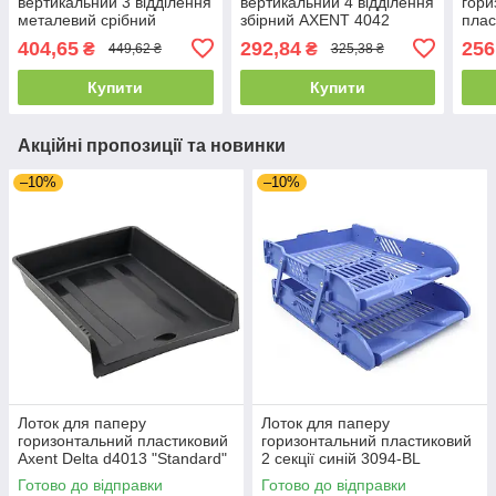
вертикальний 3 відділення
вертикальний 4 відділення
гори
металевий срібний
збірний AXENT 4042
плас
309
404,65
292,84
256
₴
₴
449,62 ₴
325,38 ₴
Купити
Купити
Акційні пропозиції та новинки
–10%
–10%
Лоток для паперу
Лоток для паперу
горизонтальний пластиковий
горизонтальний пластиковий
Axent Delta d4013 "Standard"
2 секції синій 3094-BL
чорний
Готово до відправки
Готово до відправки