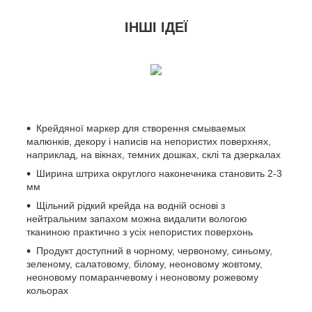
ІНШІ ІДЕЇ
Крейдяної маркер для створення смываемых
малюнків, декору і написів на непористих поверхнях,
наприклад, на вікнах, темних дошках, склі та дзеркалах
Ширина штриха округлого наконечника становить 2-3
мм
Щільний рідкий крейда на водній основі з
нейтральним запахом можна видалити вологою
тканиною практично з усіх непористих поверхонь
Продукт доступний в чорному, червоному, синьому,
зеленому, салатовому, білому, неоновому жовтому,
неоновому помаранчевому і неоновому рожевому
кольорах