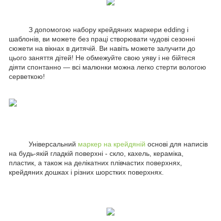
З допомогою набору крейдяних маркери edding і
шаблонів, ви можете без праці створювати чудові сезонні
сюжети на вікнах в дитячій. Ви навіть можете залучити до
цього заняття дітей! Не обмежуйте свою уяву і не бійтеся
діяти спонтанно — всі малюнки можна легко стерти вологою
серветкою!
Універсальний
маркер на крейдяній
основі для написів
на будь-якій гладкій поверхні - скло, кахель, кераміка,
пластик, а також на делікатних плівчастих поверхнях,
крейдяних дошках і різних шорстких поверхнях.