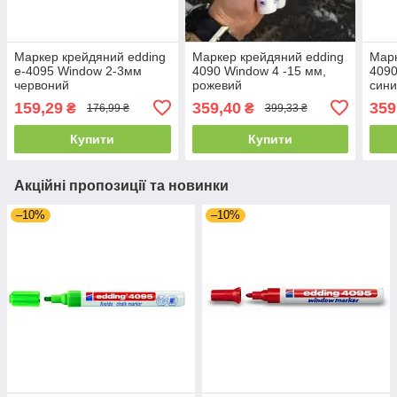
Маркер крейдяний edding
Маркер крейдяний edding
Марк
e-4095 Window 2-3мм
4090 Window 4 -15 мм,
4090
червоний
рожевий
син
159,29
359,40
359
₴
₴
176,99 ₴
399,33 ₴
Купити
Купити
Акційні пропозиції та новинки
–10%
–10%