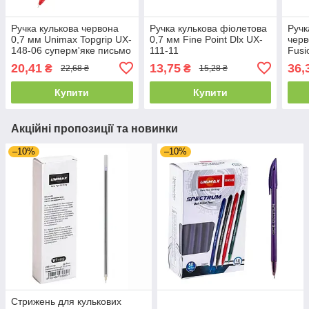
Ручка кулькова червона
Ручка кулькова фіолетова
Ручк
0,7 мм Unimax Topgrip UX-
0,7 мм Fine Point Dlx UX-
черв
148-06 суперм'яке письмо
111-11
Fusi
20,41
13,75
36,
₴
₴
22,68 ₴
15,28 ₴
Купити
Купити
Акційні пропозиції та новинки
–10%
–10%
Стрижень для кулькових