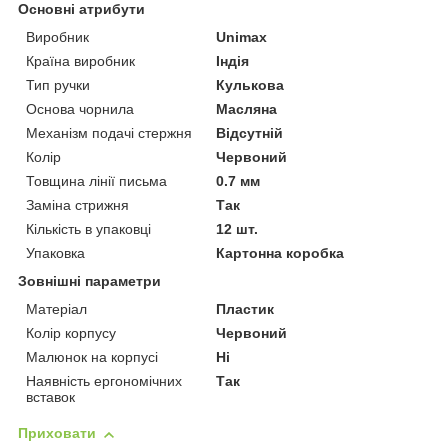
Основні атрибути
Виробник
Unimax
Країна виробник
Індія
Тип ручки
Кулькова
Основа чорнила
Масляна
Механізм подачі стержня
Відсутній
Колір
Червоний
Товщина лінії письма
0.7 мм
Заміна стрижня
Так
Кількість в упаковці
12 шт.
Упаковка
Картонна коробка
Зовнішні параметри
Матеріал
Пластик
Колір корпусу
Червоний
Малюнок на корпусі
Ні
Наявність ергономічних
Так
вставок
Приховати