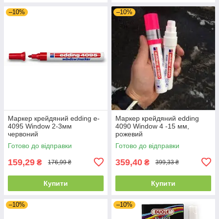
–10%
–10%
Маркер крейдяний edding e-
Маркер крейдяний edding
4095 Window 2-3мм
4090 Window 4 -15 мм,
червоний
рожевий
Готово до відправки
Готово до відправки
159,29
359,40
₴
₴
176,99 ₴
399,33 ₴
Купити
Купити
–10%
–10%