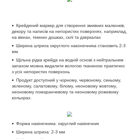
Крейдяний маркер для створення змивних малюнків,
декору та написів на непористих поверхнях, наприклад,
на вікнах, темних дошках, склі та дзеркалах
Ширина штриха округлого наконечника становить 2-3
мм.
Щільна рідка крейда на водній основі з нейтральним
запахом можна видалити вологою тканиною практично
з усіх непористих поверхонь
Продукт доступний у чорному, червоному, синьому,
зеленому, салатовому, білому, неоновому жовтому,
неоновому помаранчевому та неоновому рожевому
кольорах.
Форма накінечника: округлий накінечник
Ширина штриха: 2-3 мм