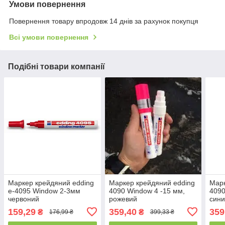
Умови повернення
Повернення товару впродовж 14 днів за рахунок покупця
Всі умови повернення
Подібні товари компанії
Маркер крейдяний edding
Маркер крейдяний edding
Марк
e-4095 Window 2-3мм
4090 Window 4 -15 мм,
4090
червоний
рожевий
син
159,29
359,40
359
₴
₴
176,99 ₴
399,33 ₴