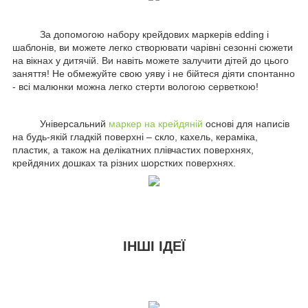
За допомогою набору крейдових маркерів edding і
шаблонів, ви можете легко створювати чарівні сезонні сюжети
на вікнах у дитячій. Ви навіть можете залучити дітей до цього
заняття! Не обмежуйте свою уяву і не бійтеся діяти спонтанно
- всі малюнки можна легко стерти вологою серветкою!
Універсальний
маркер на крейдяній
основі для написів
на будь-якій гладкій поверхні – скло, кахель, кераміка,
пластик, а також на делікатних плівчастих поверхнях,
крейдяних дошках та різних шорстких поверхнях.
ІНШІ ІДЕЇ