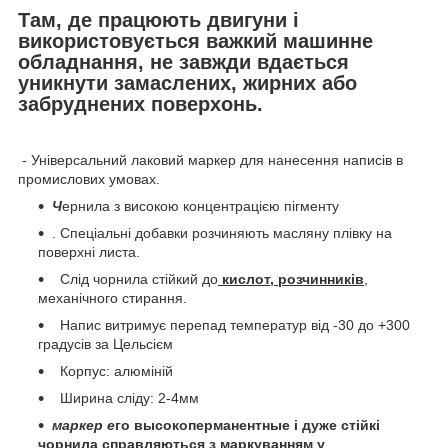
Там, де працюють двигуни і
використовується важкий машинне
обладнання, не завжди вдається
уникнути замаслених, жирних або
забруднених поверхонь.
- Універсальний лаковий маркер для нанесення написів в
промислових умовах.
Ч
ернила з високою концентрацією пігменту
. Спеціальні добавки розчиняють масляну плівку на
поверхні листа.
Слід чорнила стійкий до
кислот, розчинників
,
механічного стирання.
Напис витримує перепад температур від -30 до +300
градусів за Цельсієм
Корпус: алюміній
Ширина сліду: 2-4мм
маркер e
го высокоперманентные і дуже стійкі
чорнила справляються з маркуванням у