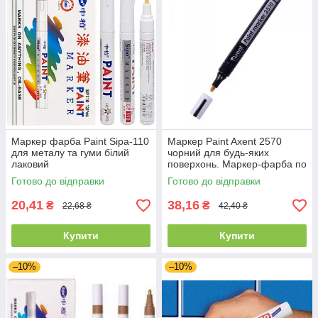
Маркер фарба Paint Sipa-110
Маркер Paint Axent 2570
для металу та гуми білий
чорний для будь-яких
лаковий
поверхонь. Маркер-фарба по
металу, гумі
Готово до відправки
Готово до відправки
20,41
38,16
₴
₴
22,68 ₴
42,40 ₴
Купити
Купити
–10%
–10%