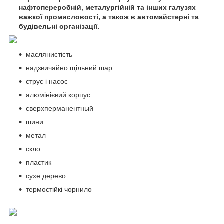
нафтопереробній, металургійній та інших галузях
важкої промисловості, а також в автомайстерні та
будівельні організації.
маслянистість
надзвичайно щільний шар
струс і насос
алюмінієвий корпус
сверхперманентный
шини
метал
скло
пластик
сухе дерево
термостійкі чорнило