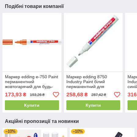
Подібні товари компанії
Маркер edding e-750 Paint
Маркер edding 8750
Мар
перманентний
Industry Paint білий
Indu
жовтогарячий для будь-
перманентний для
сині
яких поверхонь. Маркер-
агресивних промислових
173,93
258,68
316
₴
₴
193,26 ₴
287,42 ₴
фарба
умов
Купити
Купити
Акційні пропозиції та новинки
–10%
–10%