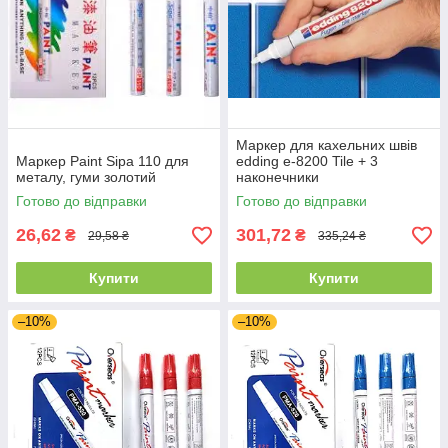
Маркер для кахельних швів
Маркер Paint Sipa 110 для
edding e-8200 Tile + 3
металу, гуми золотий
наконечники
Готово до відправки
Готово до відправки
26,62
301,72
₴
₴
29,58 ₴
335,24 ₴
Купити
Купити
–10%
–10%