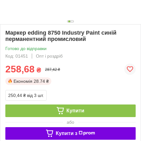
Маркер edding 8750 Industry Paint синій
перманентний промисловий
Готово до відправки
Код: 01451
Опт і роздріб
258,68
₴
287,42 ₴
Економія
28.74 ₴
250,44 ₴
від 3 шт.
Купити
або
Купити з