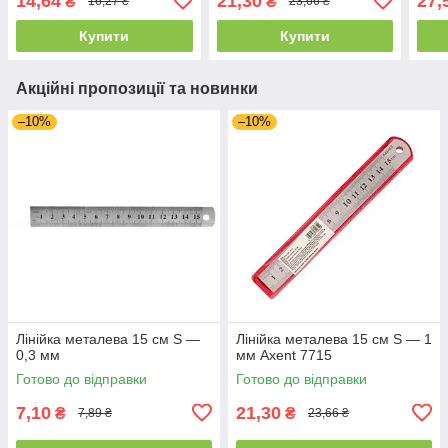
14,64
21,30
27,
₴
₴
16,27 ₴
23,66 ₴
Купити
Купити
Акційні пропозиції та новинки
–10%
–10%
Лінійка металева 15 см S —
Лінійка металева 15 см S — 1
0,3 мм
мм Axent 7715
Готово до відправки
Готово до відправки
7,10
21,30
₴
₴
7,89 ₴
23,66 ₴