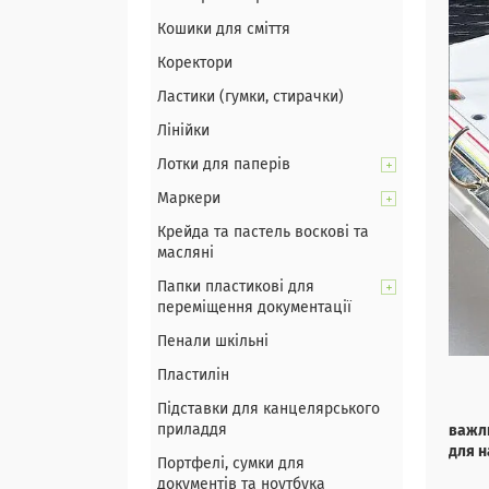
Кошики для сміття
Коректори
Ластики (гумки, стирачки)
Лінійки
Лотки для паперів
Маркери
Крейда та пастель воскові та
масляні
Папки пластикові для
переміщення документації
Пенали шкільні
Пластилін
Підставки для канцелярського
приладдя
важли
для н
Портфелі, сумки для
документів та ноутбука