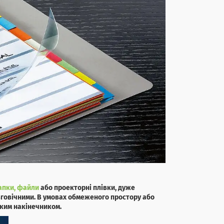
апки, файли
або проекторні плівки, дуже
вговічними. В умовах обмеженого простору або
нким накінечником.