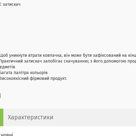
Є затискач
Щоб уникнути втрати ковпачка, він може бути зафіксований на кінц
Практичний затискач запобігає скачуванню; з його допомогою прод
едметів
Багата палітра кольорів
Високоякісний фірмовий продукт.
Характеристики
сновні