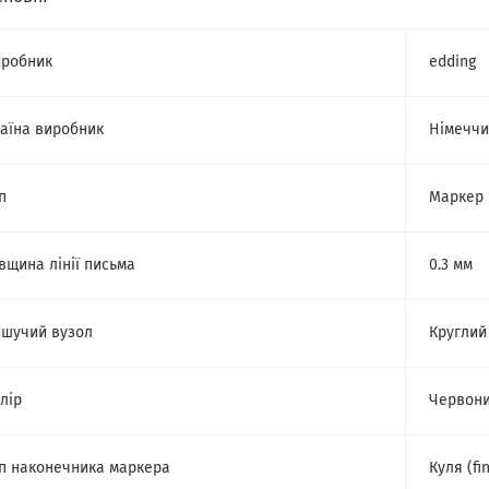
робник
edding
аїна виробник
Німечч
п
Маркер
вщина лінії письма
0.3 мм
шучий вузол
Круглий
лір
Червон
п наконечника маркера
Куля (fi