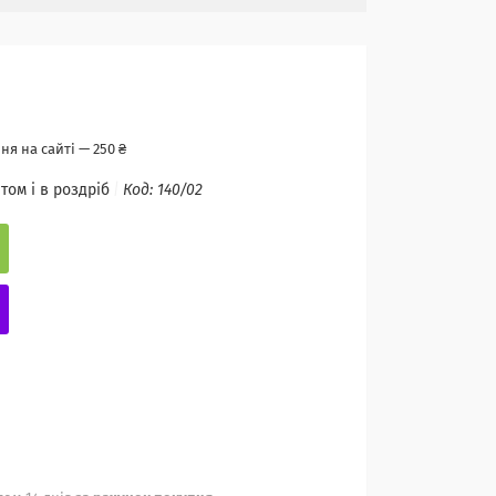
я на сайті — 250 ₴
том і в роздріб
Код:
140/02