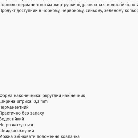
Чорнило перманентної маркер-ручки відрізняються водостійкістю 
Продукт доступний в чорному, червоному, синьому, зеленому кольо
Форма наконечника: округлий накінечник
Ширина штриха: 0,3 mm
Перманентний
Практично без запаху
Водостійкий
Не розмазується
Швидкосохнучий
Можна змінювати положення ковпачка