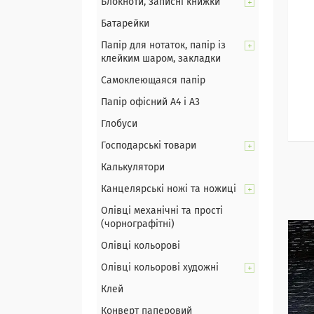
Блокноти, записні книжки
Батарейки
Папір для нотаток, папір із
клейким шаром, закладки
Самоклеющаяся папір
Папір офісний А4 і А3
Глобуси
Господарські товари
Калькулятори
Канцелярські ножі та ножиці
Олівці механічні та прості
(чорнографітні)
Олівці кольорові
Олівці кольорові художні
Клей
Конверт паперовий