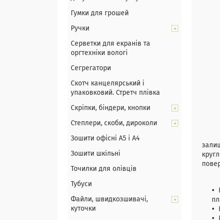
Гумки для грошей
Ручки
Серветки для екранів та
оргтехніки вологі
Сегрегатори
Скотч канцелярський і
упаковковий. Стретч плівка
Скріпки, біндери, кнопки
Степлери, скоби, дироколи
Швид
Зошити офісні А5 і А4
залиш
Зошити шкільні
кругл
повер
Точилки для олівців
Тубуси
Файли, швидкозшивачі,
пл
куточки