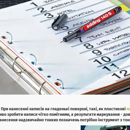
При нанесенні написів на гладенькі поверхні, такі, як пластикові
п
во зробити написи чітко помітними, а результати маркування - до
анесення надзвичайно тонких позначень потрібно інструмент з то