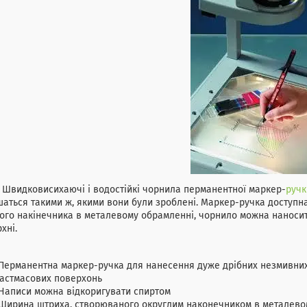
ковисихаючі і водостійкі чорнила перманентної маркер-
ручк
аться такими ж, якими вони були зроблені. Маркер-ручка доступна
ого накінечника в металевому обрамленні, чорнило можна наносити 
хні.
Перманентна маркер-ручка для нанесення дуже дрібних незмивних 
астмасових поверхонь
Написи можна відкоригувати спиртом
Ширина штриха, створюваного округлим наконечником в металевом