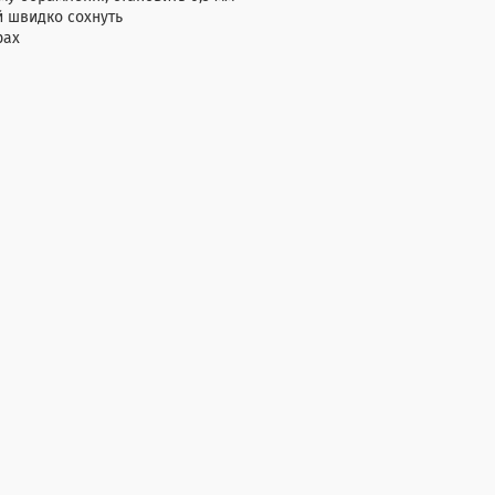
й швидко сохнуть
рах