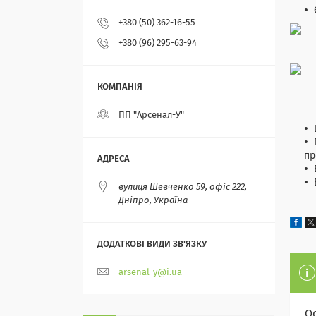
+380 (50) 362-16-55
+380 (96) 295-63-94
ПП "Арсенал-У"
пр
вулиця Шевченко 59, офіс 222,
Дніпро, Україна
arsenal-y@i.ua
О